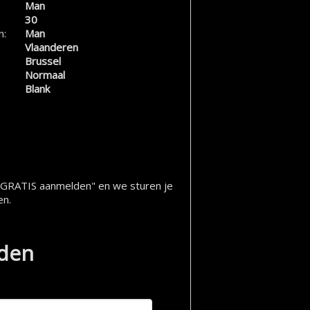
Man
30
n:
Man
Vlaanderen
Brussel
Normaal
Blank
op "GRATIS aanmelden" en we sturen je
en.
lden